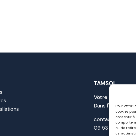
TAMSOL
s
Votre Expert de l
res
Dans l'Hérault et
Pour offrir 
allations
cookies pou
t
consentir à
contact@tamsol.
comportemen
09 53 15 25 21
ou de retir
caractéristi