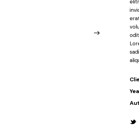
eli
inv
era
vol
odit
Lor
sad
ali
Cli
Yea
Au