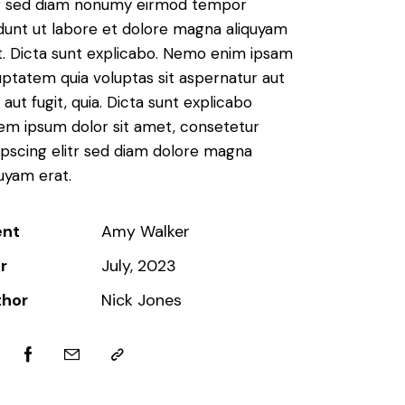
tr sed diam nonumy eirmod tempor
idunt ut labore et dolore magna aliquyam
t. Dicta sunt explicabo. Nemo enim ipsam
uptatem quia voluptas sit aspernatur aut
 aut fugit, quia. Dicta sunt explicabo
em ipsum dolor sit amet, consetetur
ipscing elitr sed diam dolore magna
quyam erat.
ent
Amy Walker
r
July, 2023
thor
Nick Jones