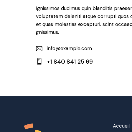
Ignissimos ducimus quin blandiitis praese
voluptatem deleniti atque corrupti quos 
et quas molestias excepturi. scint occaec
gnissimus.
info@example.com
E-
+1 840 841 25 69
m
Ph
ail:
on
e:
Accueil