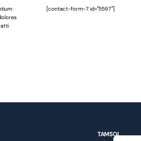
ntium
[contact-form-7 id="5597"]
dolores
atti
TAMSOL