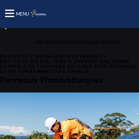
MENU
VOTRE ÉTUDE ÉNERGÉTIQUE GRATUITE
EN PLUS DE L’INSTALLATION DE PANNEAUX
PHOTOVOLTAÏQUES, TAMSOL PROPOSE UNE GAMME
COMPLÈTE DE SOLUTIONS SOLAIRES POUR OPTIMISER
VOTRE CONSOMMATION D’ÉNERGIE.
Panneaux Photovoltaïques