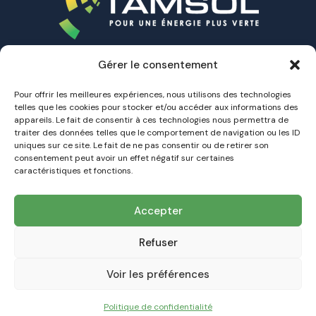
Gérer le consentement
Accueil
A propos
Pour offrir les meilleures expériences, nous utilisons des technologies
telles que les cookies pour stocker et/ou accéder aux informations des
Nos Offres
appareils. Le fait de consentir à ces technologies nous permettra de
Nos installations
traiter des données telles que le comportement de navigation ou les ID
Contact
uniques sur ce site. Le fait de ne pas consentir ou de retirer son
consentement peut avoir un effet négatif sur certaines
caractéristiques et fonctions.
TAMSOL
Votre Expert de la transition énergétique
Dans
Accepter
l'Hérault et dans le Gard
contact@tamsol.fr
Refuser
09 53 15 25 21
Voir les préférences
Politique de confidentialité
TAMSOL © 2026 – Tous droits réservés – Réalisation du