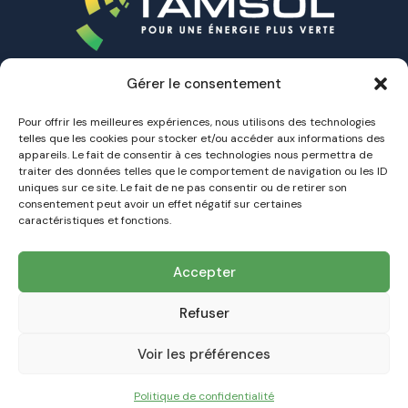
Gérer le consentement
Accueil
A propos
Pour offrir les meilleures expériences, nous utilisons des technologies
telles que les cookies pour stocker et/ou accéder aux informations des
Nos Offres
appareils. Le fait de consentir à ces technologies nous permettra de
Nos installations
traiter des données telles que le comportement de navigation ou les ID
Contact
uniques sur ce site. Le fait de ne pas consentir ou de retirer son
consentement peut avoir un effet négatif sur certaines
caractéristiques et fonctions.
TAMSOL
Votre Expert de la transition énergétique
Dans
Accepter
l'Hérault et dans le Gard
contact@tamsol.fr
Refuser
09 53 15 25 21
Voir les préférences
Politique de confidentialité
TAMSOL © 2026 – Tous droits réservés – Réalisation du