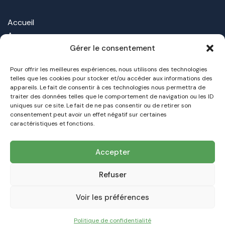
Accueil
A propos
Nos Offres
Gérer le consentement
Nos installations
Pour offrir les meilleures expériences, nous utilisons des technologies
Contact
telles que les cookies pour stocker et/ou accéder aux informations des
appareils. Le fait de consentir à ces technologies nous permettra de
traiter des données telles que le comportement de navigation ou les ID
TAMSOL
uniques sur ce site. Le fait de ne pas consentir ou de retirer son
Votre Expert de la transition énergétique
Dans
consentement peut avoir un effet négatif sur certaines
l'Hérault et dans le Gard
caractéristiques et fonctions.
contact@tamsol.fr
Accepter
09 53 15 25 21
Refuser
TAMSOL © 2026 – Tous droits réservés – Réalisation du
Voir les préférences
site web :
Hou La Com !
Communication Digitale
Politique de confidentialité