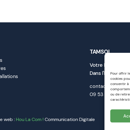
TAMSOL
s
Votre Expert de l
res
Dans l'Hérault et
Pour offrir 
allations
cookies pou
t
consentir à
contact@tamsol.
comportemen
09 53 15 25 21
ou de retir
caractéristi
Ac
te web :
Hou La Com !
Communication Digitale