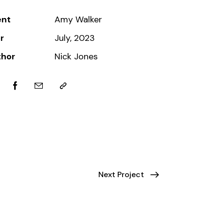
ent
Amy Walker
r
July, 2023
thor
Nick Jones
Next Project