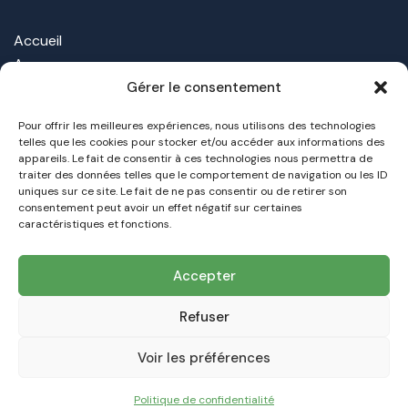
Accueil
A propos
Nos Offres
Gérer le consentement
Nos installations
Pour offrir les meilleures expériences, nous utilisons des technologies
Contact
telles que les cookies pour stocker et/ou accéder aux informations des
appareils. Le fait de consentir à ces technologies nous permettra de
traiter des données telles que le comportement de navigation ou les ID
TAMSOL
uniques sur ce site. Le fait de ne pas consentir ou de retirer son
Votre Expert de la transition énergétique
Dans
consentement peut avoir un effet négatif sur certaines
l'Hérault et dans le Gard
caractéristiques et fonctions.
contact@tamsol.fr
Accepter
09 53 15 25 21
Refuser
TAMSOL © 2026 – Tous droits réservés – Réalisation du
Voir les préférences
site web :
Hou La Com !
Communication Digitale
Politique de confidentialité