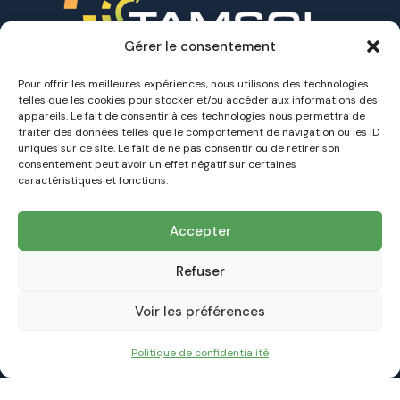
Gérer le consentement
Pour offrir les meilleures expériences, nous utilisons des technologies
telles que les cookies pour stocker et/ou accéder aux informations des
Accueil
appareils. Le fait de consentir à ces technologies nous permettra de
A propos
traiter des données telles que le comportement de navigation ou les ID
uniques sur ce site. Le fait de ne pas consentir ou de retirer son
Nos Offres
consentement peut avoir un effet négatif sur certaines
Nos installations
caractéristiques et fonctions.
Contact
Accepter
TAMSOL
Refuser
Votre Expert de la transition énergétique
Dans
l'Hérault et dans le Gard
Voir les préférences
contact@tamsol.fr
09 53 15 25 21
Politique de confidentialité